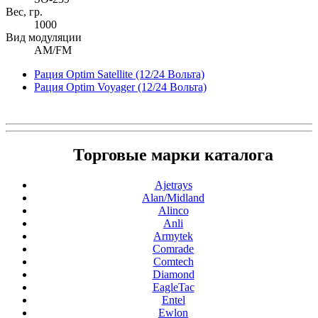
Вес, гр.
1000
Вид модуляции
AM/FM
Рация Optim Satellite (12/24 Вольта)
Рация Optim Voyager (12/24 Вольта)
Торговые марки каталога
Ajetrays
Alan/Midland
Alinco
Anli
Armytek
Comrade
Comtech
Diamond
EagleTac
Entel
Ewlon