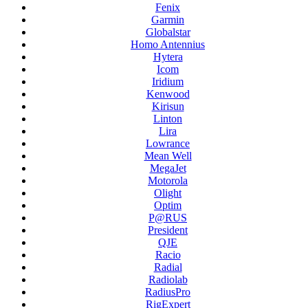
Fenix
Garmin
Globalstar
Homo Antennius
Hytera
Icom
Iridium
Kenwood
Kirisun
Linton
Lira
Lowrance
Mean Well
MegaJet
Motorola
Olight
Optim
P@RUS
President
QJE
Racio
Radial
Radiolab
RadiusPro
RigExpert