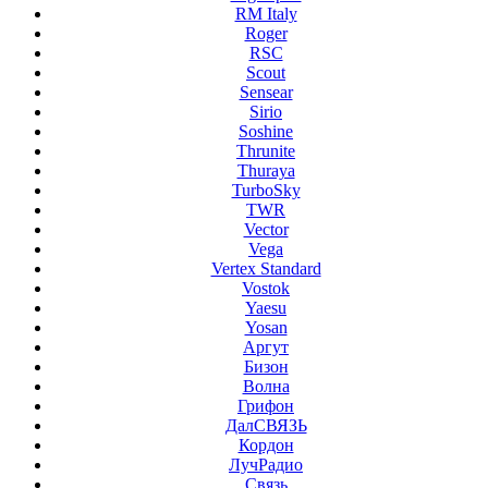
RM Italy
Roger
RSC
Scout
Sensear
Sirio
Soshine
Thrunite
Thuraya
TurboSky
TWR
Vector
Vega
Vertex Standard
Vostok
Yaesu
Yosan
Аргут
Бизон
Волна
Грифон
ДалСВЯЗЬ
Кордон
ЛучРадио
Связь