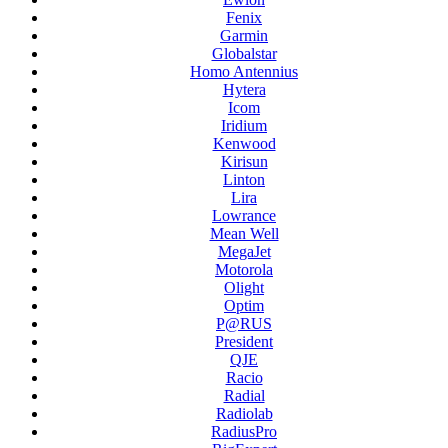
Fenix
Garmin
Globalstar
Homo Antennius
Hytera
Icom
Iridium
Kenwood
Kirisun
Linton
Lira
Lowrance
Mean Well
MegaJet
Motorola
Olight
Optim
P@RUS
President
QJE
Racio
Radial
Radiolab
RadiusPro