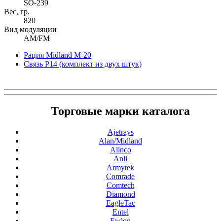
SO-239
Вес, гр.
820
Вид модуляции
AM/FM
Рация Midland M-20
Связь Р14 (комплект из двух штук)
Торговые марки каталога
Ajetrays
Alan/Midland
Alinco
Anli
Armytek
Comrade
Comtech
Diamond
EagleTac
Entel
Ewlon