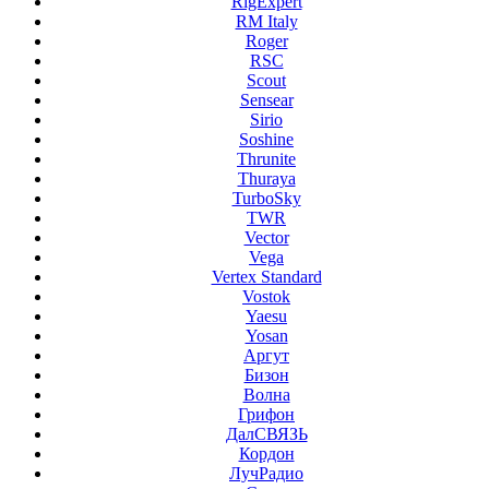
RigExpert
RM Italy
Roger
RSC
Scout
Sensear
Sirio
Soshine
Thrunite
Thuraya
TurboSky
TWR
Vector
Vega
Vertex Standard
Vostok
Yaesu
Yosan
Аргут
Бизон
Волна
Грифон
ДалСВЯЗЬ
Кордон
ЛучРадио