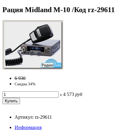
Рация Midland M-10 /Код rz-29611
6 930
Скидка 34%
4 573
руб
x
Артикул: rz-29611
Информация