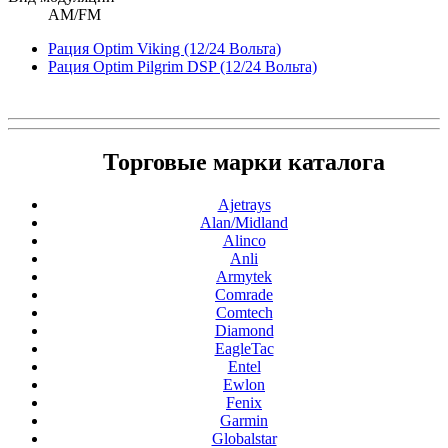
AM/FM
Рация Optim Viking (12/24 Вольта)
Рация Optim Pilgrim DSP (12/24 Вольта)
Торговые марки каталога
Ajetrays
Alan/Midland
Alinco
Anli
Armytek
Comrade
Comtech
Diamond
EagleTac
Entel
Ewlon
Fenix
Garmin
Globalstar