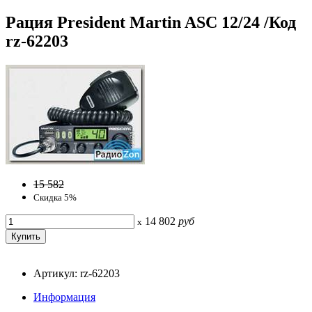
Рация President Martin ASC 12/24 /Код
rz-62203
15 582
Скидка 5%
14 802
руб
x
Артикул: rz-62203
Информация