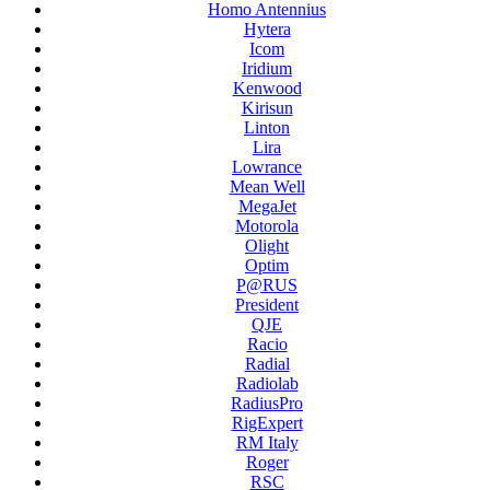
Homo Antennius
Hytera
Icom
Iridium
Kenwood
Kirisun
Linton
Lira
Lowrance
Mean Well
MegaJet
Motorola
Olight
Optim
P@RUS
President
QJE
Racio
Radial
Radiolab
RadiusPro
RigExpert
RM Italy
Roger
RSC