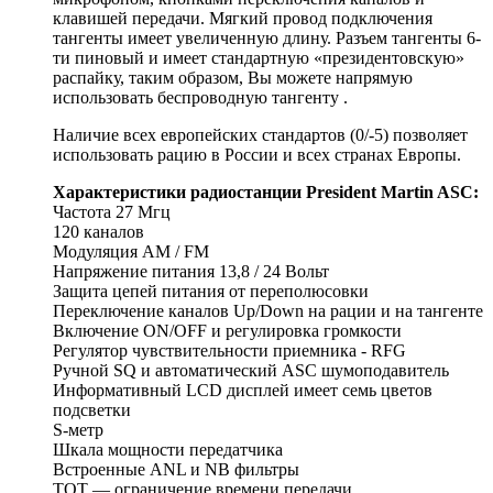
клавишей передачи. Мягкий провод подключения
тангенты имеет увеличенную длину. Разъем тангенты 6-
ти пиновый и имеет стандартную «президентовскую»
распайку, таким образом, Вы можете напрямую
использовать беспроводную тангенту .
Наличие всех европейских стандартов (0/-5) позволяет
использовать рацию в России и всех странах Европы.
Характеристики радиостанции President Martin ASC:
Частота 27 Мгц
120 каналов
Модуляция AM / FM
Напряжение питания 13,8 / 24 Вольт
Защита цепей питания от переполюсовки
Переключение каналов Up/Down на рации и на тангенте
Включение ON/OFF и регулировка громкости
Регулятор чувствительности приемника - RFG
Ручной SQ и автоматический ASC шумоподавитель
Информативный LCD дисплей имеет семь цветов
подсветки
S-метр
Шкала мощности передатчика
Встроенные ANL и NB фильтры
TOT — ограничение времени передачи