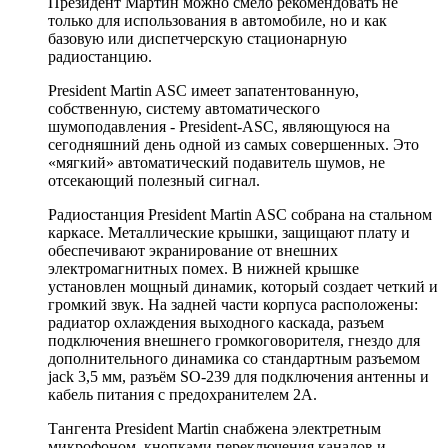
Президент Мартин можно смело рекомендовать не
только для использования в автомобиле, но и как
базовую или диспетчерскую стационарную
радиостанцию.
President Martin ASC имеет запатентованную,
собственную, систему автоматического
шумоподавления - President-ASC, являющуюся на
сегодняшний день одной из самых совершенных. Это
«мягкий» автоматический подавитель шумов, не
отсекающий полезный сигнал.
Радиостанция President Martin ASC собрана на стальном
каркасе. Металлические крышки, защищают плату и
обеспечивают экранирование от внешних
электромагнитных помех. В нижней крышке
установлен мощный динамик, который создает четкий и
громкий звук. На задней части корпуса расположены:
радиатор охлаждения выходного каскада, разъем
подключения внешнего громкоговорителя, гнездо для
дополнительного динамика со стандартным разъемом
jack 3,5 мм, разъём SO-239 для подключения антенны и
кабель питания с предохранителем 2А.
Тангента President Martin снабжена электретным
микрофоном, кнопками переключения каналов и