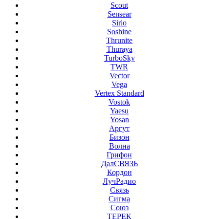
Scout
Sensear
Sirio
Soshine
Thrunite
Thuraya
TurboSky
TWR
Vector
Vega
Vertex Standard
Vostok
Yaesu
Yosan
Аргут
Бизон
Волна
Грифон
ДалСВЯЗЬ
Кордон
ЛучРадио
Связь
Сигма
Союз
ТЕРЕК