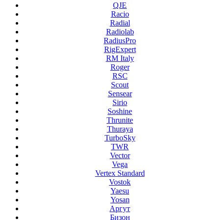
QJE
Racio
Radial
Radiolab
RadiusPro
RigExpert
RM Italy
Roger
RSC
Scout
Sensear
Sirio
Soshine
Thrunite
Thuraya
TurboSky
TWR
Vector
Vega
Vertex Standard
Vostok
Yaesu
Yosan
Аргут
Бизон