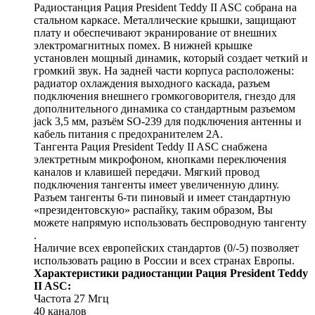
Радиостанция Рация President Teddy II ASC собрана на
стальном каркасе. Металлические крышки, защищают
плату и обеспечивают экранирование от внешних
электромагнитных помех. В нижней крышке
установлен мощный динамик, который создает четкий и
громкий звук. На задней части корпуса расположены:
радиатор охлаждения выходного каскада, разъем
подключения внешнего громкоговорителя, гнездо для
дополнительного динамика со стандартным разъемом
jack 3,5 мм, разъём SO-239 для подключения антенны и
кабель питания с предохранителем 2А.
Тангента Рация President Teddy II ASC снабжена
электретным микрофоном, кнопками переключения
каналов и клавишей передачи. Мягкий провод
подключения тангенты имеет увеличенную длину.
Разъем тангенты 6-ти пиновый и имеет стандартную
«президентовскую» распайку, таким образом, Вы
можете напрямую использовать беспроводную тангенту
.
Наличие всех европейских стандартов (0/-5) позволяет
использовать рацию в России и всех странах Европы.
Характеристики радиостанции Рация President Teddy
II ASC:
Частота 27 Мгц
40 каналов