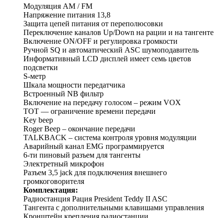
Модуляция AM / FM
Напряжение питания 13,8
Защита цепей питания от переполюсовки
Переключение каналов Up/Down на рации и на тангенте
Включение ON/OFF и регулировка громкости
Ручной SQ и автоматический ASC шумоподавитель
Информативный LCD дисплей имеет семь цветов
подсветки
S-метр
Шкала мощности передатчика
Встроенный NB фильтр
Включение на передачу голосом – режим VOX
TOT — ограничение времени передачи
Key beep
Roger Beep – окончание передачи
TALKBACK – система контроля уровня модуляции
Аварийный канал EMG программируется
6-ти пиновый разъем для тангенты
Электретный микрофон
Разъем 3,5 jack для подключения внешнего
громкоговорителя
Комплектация:
Радиостанция Рация President Teddy II ASC
Тангента с дополнительными клавишами управления
Кронштейн крепления радиостанции