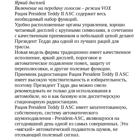
Яркий дисплей
Включение на передачу голосом – режим VOX
Рация President Teddy II ASC содержит весь
необходимый набор функций.
Удобно расположенные органы управления, хорошо
читаемый дисплей с крупными символами, в сочетании
с качественным приемником и небольшой ценой делают
Президент Тедди два одной из лучших раций для
трассы.
Новая модель фирмы традиционно имеет качественное
исполнение, яркий дисплей, пороговое и
автоматическое подавление помех, защиту от
переполюсовки, и другие полезные функции.
Приемник радиостанции Рация President Teddy II ASC
имеет высокую чувствительность и избирательность,
поэтому Президент Тэдди два можно смело
рекомендовать не только для использования в
автомобиле, но и как базовую или диспетчерскую
стационарную радиостанцию.
Рация President Teddy II ASC имеет запатентованную,
собственную, систему автоматического
шумоподавления - President-ASC, являющуюся на
сегодняшний день одной из самых совершенных. Это
«мягкий» автоматический подавитель шумов, не
отсекающий полезный сигнал.