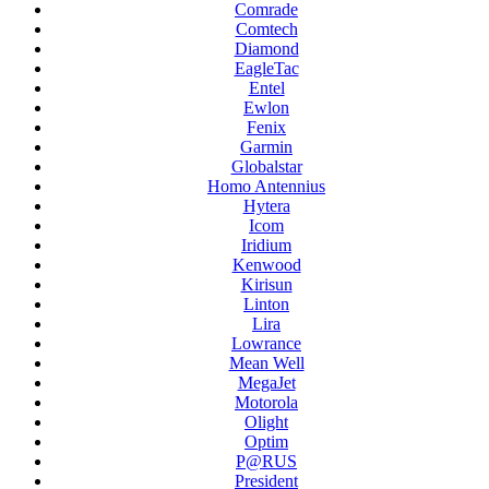
Comrade
Comtech
Diamond
EagleTac
Entel
Ewlon
Fenix
Garmin
Globalstar
Homo Antennius
Hytera
Icom
Iridium
Kenwood
Kirisun
Linton
Lira
Lowrance
Mean Well
MegaJet
Motorola
Olight
Optim
P@RUS
President