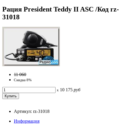
Рация President Teddy II ASC /Код rz-
31018
11 060
Скидка 8%
10 175
руб
x
Артикул: rz-31018
Информация