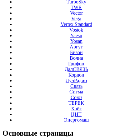
TurboSky
TWR
Vector
Vega
Vertex Standard
Vostok
Yaesu
Yosan
Аргут
Бизон
Волна
Грифон
ДалСВЯЗЬ
Кордон
ЛучРадио
Связь
Сигма
Союз
ТЕРЕК
Хайт
ЦНТ
Энергомаш
Основные
страницы