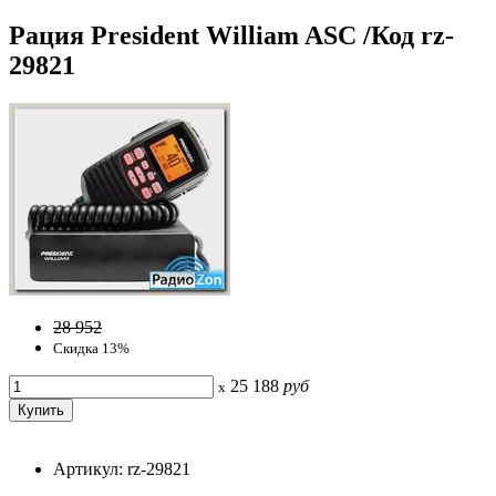
Рация President William ASC /Код rz-
29821
28 952
Скидка 13%
25 188
руб
x
Артикул: rz-29821