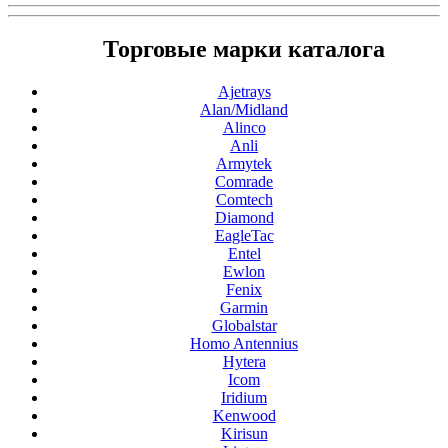
Торговые марки каталога
Ajetrays
Alan/Midland
Alinco
Anli
Armytek
Comrade
Comtech
Diamond
EagleTac
Entel
Ewlon
Fenix
Garmin
Globalstar
Homo Antennius
Hytera
Icom
Iridium
Kenwood
Kirisun