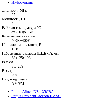
Информация
Диапазон, МГц
27
Мощность, Вт
4
Рабочая температура °С
от -10 до +50
Количество каналов
400R+400E
Напряжение питания, В
13,8
Габаритные размеры (ШхВхГ), мм
38x125x103
Разъем
SO-239
Вес, гр.
700
Вид модуляции
AM/FM
Рация Alinco DR-135CBA
Рация President Jackson II ASC