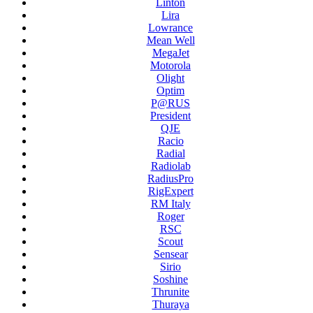
Linton
Lira
Lowrance
Mean Well
MegaJet
Motorola
Olight
Optim
P@RUS
President
QJE
Racio
Radial
Radiolab
RadiusPro
RigExpert
RM Italy
Roger
RSC
Scout
Sensear
Sirio
Soshine
Thrunite
Thuraya