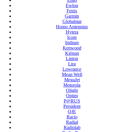
Entel
Ewlon
Fenix
Garmin
Globalstar
Homo Antennius
Hytera
Icom
Iridium
Kenwood
Kirisun
Linton
Lira
Lowrance
Mean Well
MegaJet
Motorola
Olight
Optim
P@RUS
President
QJE
Racio
Radial
Radiolab