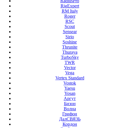
RadiusPro
RigExpert
RM Italy
Roger
RSC
Scout
Sensear
Sirio
Soshine
Thrunite
Thuraya
TurboSky
TWR
Vector
Vega
Vertex Standard
Vostok
Yaesu
Yosan
Аргут
Бизон
Волна
Грифон
ДалСВЯЗЬ
Кордон