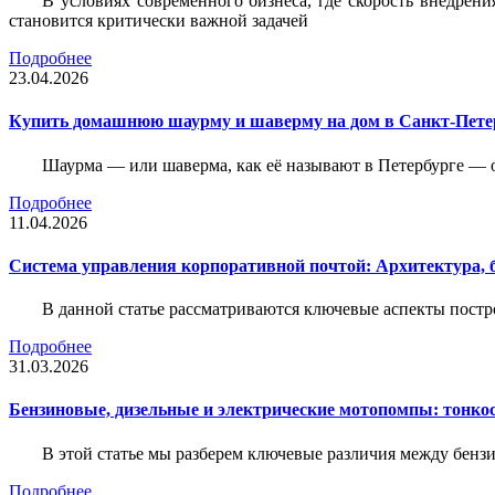
В условиях современного бизнеса, где скорость внедр
становится критически важной задачей
Подробнее
23.04.2026
Купить домашнюю шаурму и шаверму на дом в Санкт-Петер
Шаурма — или шаверма, как её называют в Петербурге — 
Подробнее
11.04.2026
Система управления корпоративной почтой: Архитектура, б
В данной статье рассматриваются ключевые аспекты пост
Подробнее
31.03.2026
Бензиновые, дизельные и электрические мотопомпы: тонко
В этой статье мы разберем ключевые различия между бен
Подробнее