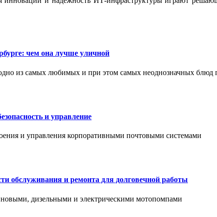
ения инноваций и надёжность ИТ-инфраструктуры играют реша
бурге: чем она лучше уличной
одно из самых любимых и при этом самых неоднозначных блюд 
езопасность и управление
роения и управления корпоративными почтовыми системами
сти обслуживания и ремонта для долговечной работы
зиновыми, дизельными и электрическими мотопомпами