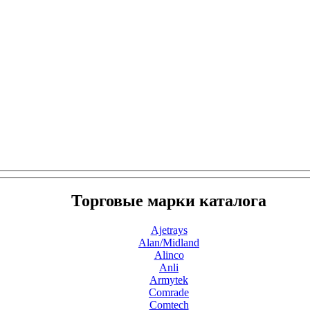
Торговые марки каталога
Ajetrays
Alan/Midland
Alinco
Anli
Armytek
Comrade
Comtech