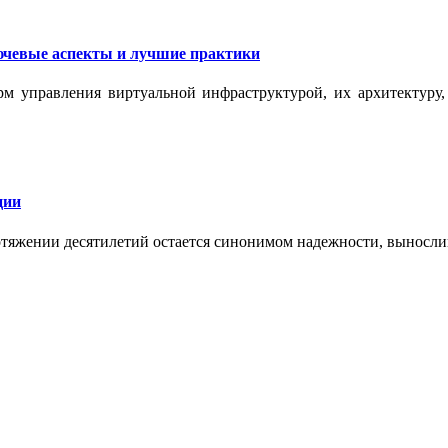
ючевые аспекты и лучшие практики
рм управления виртуальной инфраструктурой, их архитектуру
ции
отяжении десятилетий остается синонимом надежности, выносл