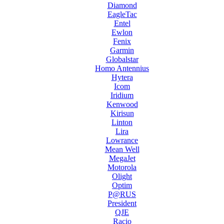
Diamond
EagleTac
Entel
Ewlon
Fenix
Garmin
Globalstar
Homo Antennius
Hytera
Icom
Iridium
Kenwood
Kirisun
Linton
Lira
Lowrance
Mean Well
MegaJet
Motorola
Olight
Optim
P@RUS
President
QJE
Racio