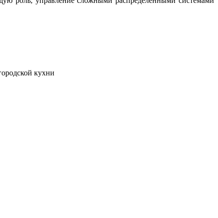
ющую роль, управление сложными распределёнными системами
городской кухни