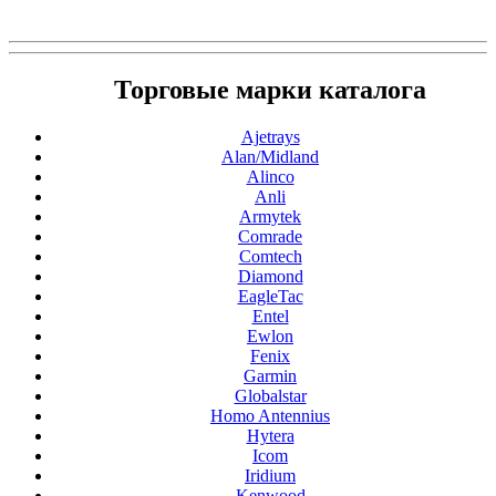
Торговые марки каталога
Ajetrays
Alan/Midland
Alinco
Anli
Armytek
Comrade
Comtech
Diamond
EagleTac
Entel
Ewlon
Fenix
Garmin
Globalstar
Homo Antennius
Hytera
Icom
Iridium
Kenwood