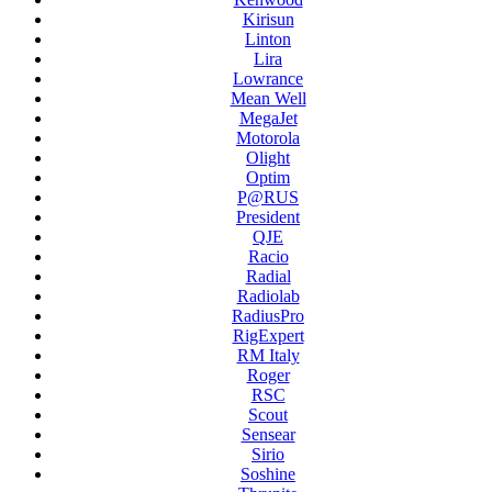
Kirisun
Linton
Lira
Lowrance
Mean Well
MegaJet
Motorola
Olight
Optim
P@RUS
President
QJE
Racio
Radial
Radiolab
RadiusPro
RigExpert
RM Italy
Roger
RSC
Scout
Sensear
Sirio
Soshine