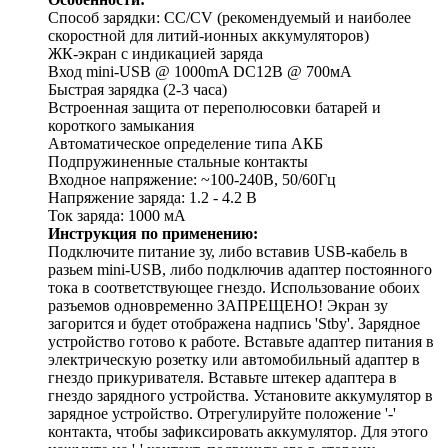
Способ зарядки: CC/CV (рекомендуемый и наиболее
скоростной для литий-ионных аккумуляторов)
ЖК-экран с индикацией заряда
Вход mini-USB @ 1000mA DC12В @ 700мА
Быстрая зарядка (2-3 часа)
Встроенная защита от переполюсовки батарей и
короткого замыкания
Автоматическое определение типа АКБ
Подпружиненные стальные контакты
Входное напряжение: ~100-240В, 50/60Гц
Напряжение заряда: 1.2 - 4.2 В
Ток заряда: 1000 мА
Инструкция по применению:
Подключите питание зу, либо вставив USB-кабель в
разьем mini-USB, либо подключив адаптер постоянного
тока в соответствующее гнездо. Использование обоих
разъемов одновременно ЗАПРЕЩЕНО! Экран зу
загорится и будет отображена надпись 'Stby'. Зарядное
устройство готово к работе. Вставьте адаптер питания в
электрическую розетку или автомобильный адаптер в
гнездо прикуривателя. Вставьте штекер адаптера в
гнездо зарядного устройства. Установите аккумулятор в
зарядное устройство. Отрегулируйте положение '-'
контакта, чтобы зафиксировать аккумулятор. Для этого