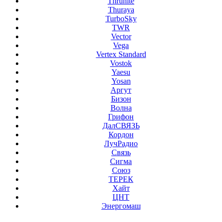
Thrunite
Thuraya
TurboSky
TWR
Vector
Vega
Vertex Standard
Vostok
Yaesu
Yosan
Аргут
Бизон
Волна
Грифон
ДалСВЯЗЬ
Кордон
ЛучРадио
Связь
Сигма
Союз
ТЕРЕК
Хайт
ЦНТ
Энергомаш