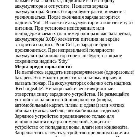
нажмите на '-' контакт, подвиньте его в сторону
аккумулятора и отпустите. Начнется зарядка
аккумулятора. Значок батареи будет расти, времени -
увеличиваться. После окончания заряда загорится
надпись 'Full'. Извлеките аккумулятор и отключите зу от
питания. При установке неисправных или
неподдерживаемых (например одноразовые батарейки,
аккумуляторы 3.0В) элементов питания на экране
загорится надпись 'Poor Cell', и заряд не будет
производиться. При неправильной полярности
аккумулятора индикатор гореть не будет, на экране
сохранится надпись 'Stby''
Меры предосторожности:
Не пытайтесь зарядить неперезаряжаемые (одноразовые)
батареи. Это может привести к сильному взрыву и
вызвать пожар. На аккумуляторах обычно есть надпись
'Rechargeable'. Не закрывайте вентиляционные
отверстия снизу зарядного устройства. Не размещайте
устройство на ворсистой поверхности (ковры,
автомобильный карпет, пледы и одеяла) или мягких
обивках (мягкая мебель, автомобильные сиденья).
Зарядное устройство предназначено только для
использования внутри помещений. Защитите
устройство от попадания воды, влаги или конденсата.
Запрещается включать устройство при явном наличии