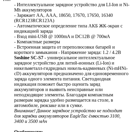
- Интеллектуальное зарядное устройство для LI-Ion и Ni-
Mh аккумуляторов
- Заряжает АА, ААА, 18650, 17670, 17650, 16340
(RCR123RCR123A)
- Автоматическое определение типа АКБ ЖК-экран с
индикацией заряда
- Вход mini-USB @ 1000mA и DC12В @ 700мА
- Компактные размеры
- Встроенная защита от переполюсовки батарей и
короткого замыкания - Напряжение заряда: 1.2 / 4.2В
Soshine SC-S7
- универсальное интеллектуальное
зарядное устройство для литий-ионных (Li-Ion) и
никельметалл-гидридных никель-кадмиевых (Ni-mHNi-
cD) аккумуляторов предназначено для единовременного
заряда одного элемента питания. Светодиодная
индикация поможет быстро оценить заряд
аккумуляторов и выявить неисправные или
неподходящие элементы. Благодаря компактным
размерам зарядка удобно размещается на столе, в
автомобиле, рюкзаке или в сумке.
Внимание! Данное зарядное устройство не подходит
для зарядки аккумуляторов EagleTac ёмкостью 3100,
3400 и 3500 мАч
Особенности: