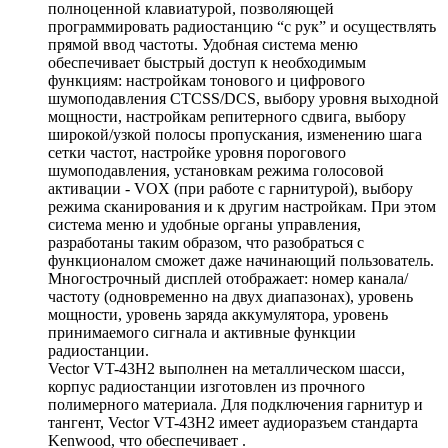
полноценной клавиатурой, позволяющей
программировать радиостанцию “с рук” и осуществлять
прямой ввод частоты. Удобная система меню
обеспечивает быстрый доступ к необходимым
функциям: настройкам тонового и цифрового
шумоподавления CTCSS/DCS, выбору уровня выходной
мощности, настройкам репитерного сдвига, выбору
широкой/узкой полосы пропускания, изменению шага
сетки частот, настройке уровня порогового
шумоподавления, установкам режима голосовой
активации - VOX (при работе с гарнитурой), выбору
режима сканирования и к другим настройкам. При этом
система меню и удобные органы управления,
разработаны таким образом, что разобраться с
функционалом сможет даже начинающий пользователь.
Многострочный дисплей отображает: номер канала/
частоту (одновременно на двух диапазонах), уровень
мощности, уровень заряда аккумулятора, уровень
принимаемого сигнала и активные функции
радиостанции.
Vector VT-43H2 выполнен на металлическом шасси,
корпус радиостанции изготовлен из прочного
полимерного материала. Для подключения гарнитур и
тангент, Vector VT-43H2 имеет аудиоразъем стандарта
Kenwood, что обеспечивает .