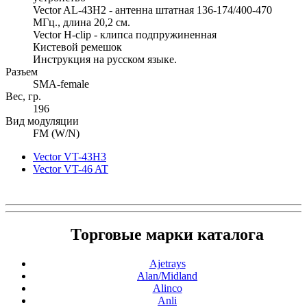
Vector AL-43H2 - антенна штатная 136-174/400-470
МГц., длина 20,2 см.
Vector H-clip - клипса подпружиненная
Кистевой ремешок
Инструкция на русском языке.
Разъем
SMA-female
Вес, гр.
196
Вид модуляции
FM (W/N)
Vector VT-43H3
Vector VT-46 AT
Торговые марки каталога
Ajetrays
Alan/Midland
Alinco
Anli