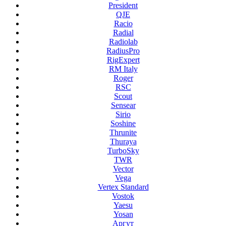
President
QJE
Racio
Radial
Radiolab
RadiusPro
RigExpert
RM Italy
Roger
RSC
Scout
Sensear
Sirio
Soshine
Thrunite
Thuraya
TurboSky
TWR
Vector
Vega
Vertex Standard
Vostok
Yaesu
Yosan
Аргут