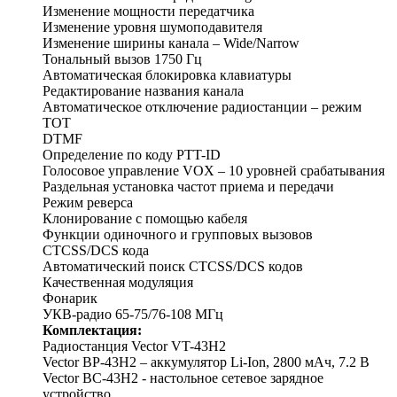
Изменение мощности передатчика
Изменение уровня шумоподавителя
Изменение ширины канала – Wide/Narrow
Тональный вызов 1750 Гц
Автоматическая блокировка клавиатуры
Редактирование названия канала
Автоматическое отключение радиостанции – режим
ТОТ
DTMF
Определение по коду PTT-ID
Голосовое управление VOX – 10 уровней срабатывания
Раздельная установка частот приема и передачи
Режим реверса
Клонирование с помощью кабеля
Функции одиночного и групповых вызовов
CTCSS/DCS кода
Автоматический поиск CTCSS/DCS кодов
Качественная модуляция
Фонарик
УКВ-радио 65-75/76-108 МГц
Комплектация:
Радиостанция Vector VT-43H2
Vector BP-43H2 – аккумулятор Li-Ion, 2800 мАч, 7.2 В
Vector BC-43H2 - настольное сетевое зарядное
устройство