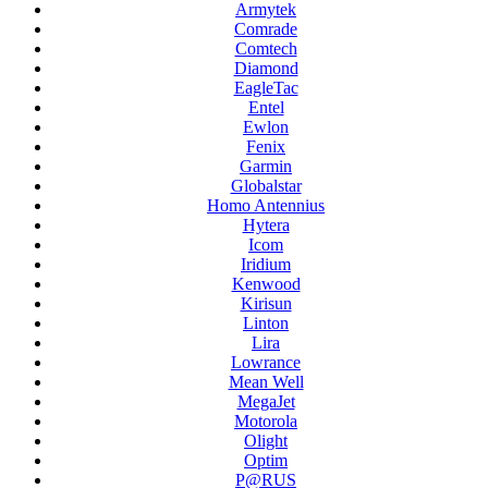
Armytek
Comrade
Comtech
Diamond
EagleTac
Entel
Ewlon
Fenix
Garmin
Globalstar
Homo Antennius
Hytera
Icom
Iridium
Kenwood
Kirisun
Linton
Lira
Lowrance
Mean Well
MegaJet
Motorola
Olight
Optim
P@RUS