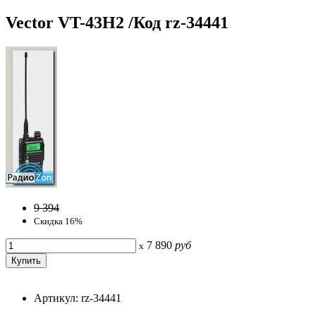
Vector VT-43H2 /Код rz-34441
9 394
Скидка 16%
7 890
руб
x
Артикул: rz-34441