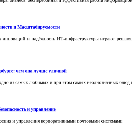
феры бизнеса, бесперебойная и эффективная работа информацион
ности и Масштабируемости
ения инноваций и надёжность ИТ-инфраструктуры играют реша
бурге: чем она лучше уличной
одно из самых любимых и при этом самых неоднозначных блюд 
езопасность и управление
роения и управления корпоративными почтовыми системами