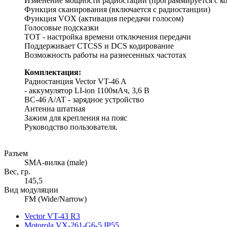
Изменение мощности радиостации (программируется с к
Функция сканирования (включается с радиостанции)
Функция VOX (активация передачи голосом)
Голосовые подсказки
ТОТ - настройка времени отключения передачи
Поддерживает CTCSS и DCS кодирование
Возможность работы на разнесенных частотах
Комплектация:
Радиостанция Vector VT-46 A
- аккумулятор LI-ion 1100мАч, 3,6 В
BC-46 A/AT - зарядное устройство
Антенна штатная
Зажим для крепления на пояс
Руководство пользователя.
Разъем
SMA-вилка (male)
Вес, гр.
145,5
Вид модуляции
FM (Wide/Narrow)
Vector VT-43 R3
Motorola VX-261-G6-5 IP55