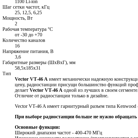
1100 Li-ion
Шаг сетки частот, кГц
25, 12,5, 6,25
Мощность, Вт
2
Рабочая температура °С
от -30 до +70
Количество каналов
16
Напряжение питания, В
3,6
Габаритные размеры (ШхВхГ), мм
58,5x185х31
Тип
Vector VT-46 A
имеет механически надежную конструкци
цену, радиостанции присущи большинство функций проф
делает
Vector VT-46 A
одной из лучших в своем сегменте
Отличие от радиостанции только в дизайне.
Vector VT-46 A имеет гарнитурный разъем типа Kenwood -
При выборе радиостанции больше не нужно обращать в
Основные функции:
Широкий диапазон частот - 400-470 МГц