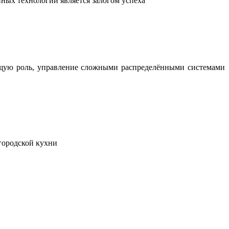
ных технологий является залогом успеха
ющую роль, управление сложными распределёнными системами
городской кухни