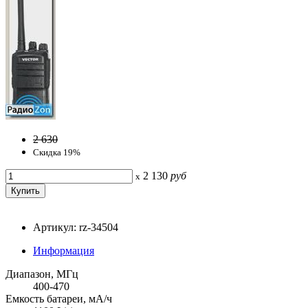
2 630
Скидка 19%
2 130
руб
x
Артикул: rz-34504
Информация
Диапазон, МГц
400-470
Емкость батареи, мА/ч